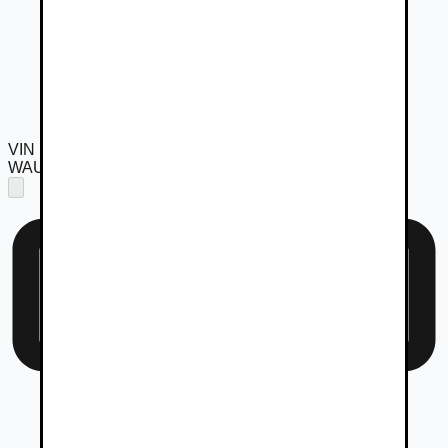
VIN
WAUZZZF45LA073078