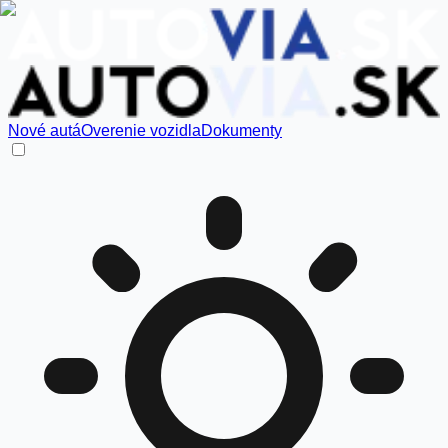
Nové autá
Overenie vozidla
Dokumenty