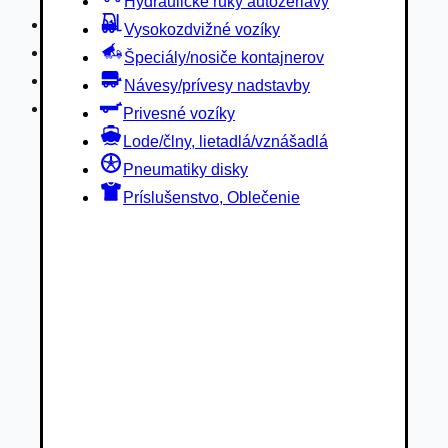
Hydraulické ruky autožeriavy
Privesné vozíky
Vysokozdvižné vozíky
Lode/člny, lietadlá/vznášadlá
Špeciály/nosiče kontajnerov
Pneumatiky disky
Návesy/prívesy nadstavby
Príslušenstvo, Oblečenie
Privesné vozíky
Lode/člny, lietadlá/vznášadlá
Pneumatiky disky
Príslušenstvo, Oblečenie