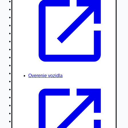
Nákladné vozidlá nad 7,5t
Ťahače a kamióny
Motocykle
Náhradné diely
Autobusy
Vodné/Snežné skútre, štvorkolky
Obytné prívesy autokaravany / bufety
Poľnohospodárske vozidlá / stroje
Stavebné stroje nakladače / sklápače
Hydraulické ruky autožeriavy
Overenie vozidla
Vysokozdvižné vozíky
Špeciály/nosiče kontajnerov
Návesy/prívesy nadstavby
Privesné vozíky
Lode/člny, lietadlá/vznášadlá
Pneumatiky disky