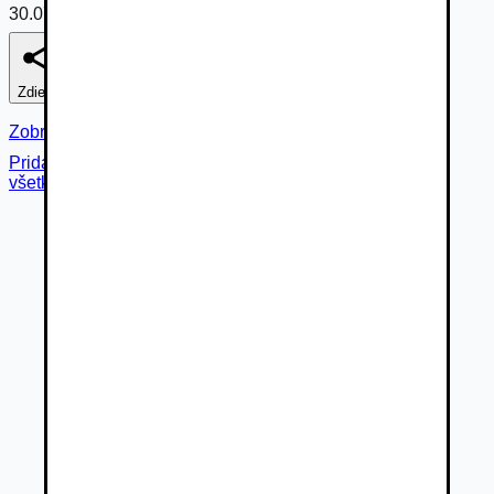
30.07.2026
Zdieľať
Nahlásiť
Zobraziť fotogalériu
Pridané cez
všetky fotky (
17
)