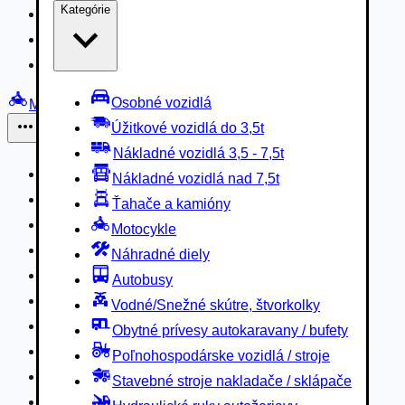
Kategórie
Nákladné vozidlá 3,5 - 7,5t
Nákladné vozidlá nad 7,5t
Ťahače a kamióny
Osobné vozidlá
Motocykle
Úžitkové vozidlá do 3,5t
Iné
Nákladné vozidlá 3,5 - 7,5t
Náhradné diely
Nákladné vozidlá nad 7,5t
Autobusy
Ťahače a kamióny
Vodné/Snežné skútre, štvorkolky
Motocykle
Obytné prívesy autokaravany / bufety
Náhradné diely
Poľnohospodárske vozidlá / stroje
Autobusy
Stavebné stroje nakladače / sklápače
Vodné/Snežné skútre, štvorkolky
Hydraulické ruky autožeriavy
Obytné prívesy autokaravany / bufety
Vysokozdvižné vozíky
Poľnohospodárske vozidlá / stroje
Špeciály/nosiče kontajnerov
Stavebné stroje nakladače / sklápače
Návesy/prívesy nadstavby