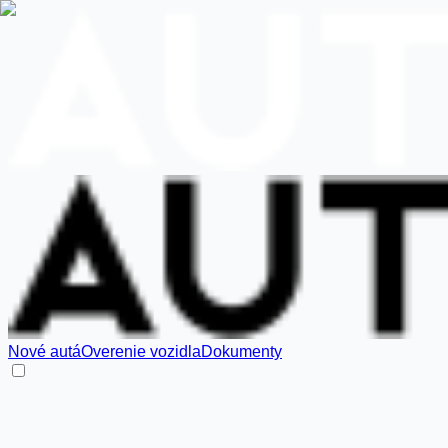
Nové autá
Overenie vozidla
Dokumenty