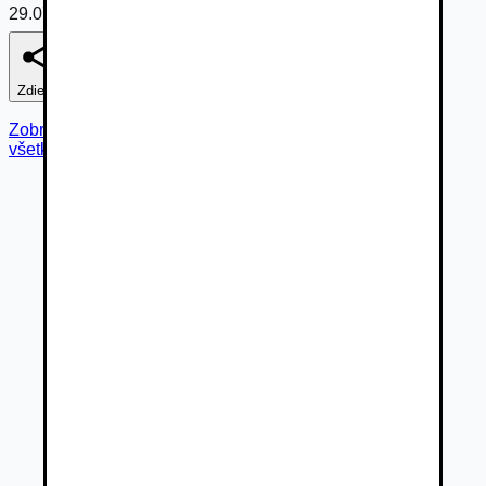
29.07.2026
Zdieľať
Nahlásiť
Zobraziť fotogalériu
všetky fotky (
21
)