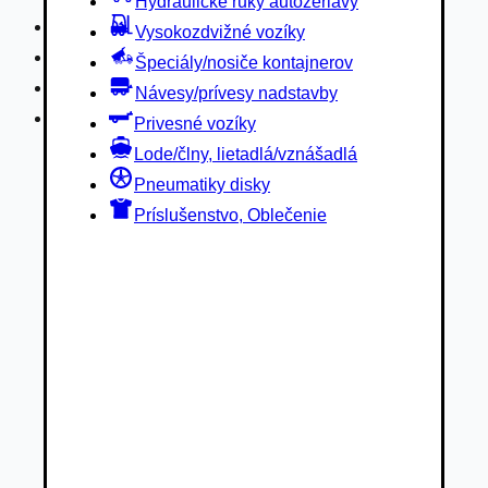
Hydraulické ruky autožeriavy
Privesné vozíky
Vysokozdvižné vozíky
Lode/člny, lietadlá/vznášadlá
Špeciály/nosiče kontajnerov
Pneumatiky disky
Návesy/prívesy nadstavby
Príslušenstvo, Oblečenie
Privesné vozíky
Lode/člny, lietadlá/vznášadlá
Pneumatiky disky
Príslušenstvo, Oblečenie