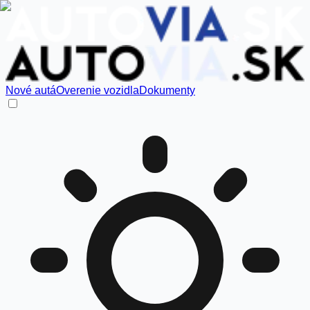
Nové autá
Overenie vozidla
Dokumenty