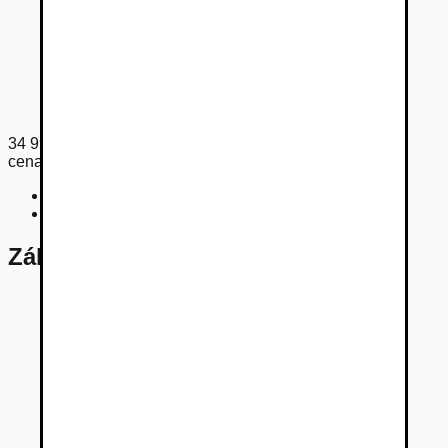
34 999
€
cena s DPH
Cena bez DPH
28 455
€
Registračný poplatok
33
€
Základné údaje