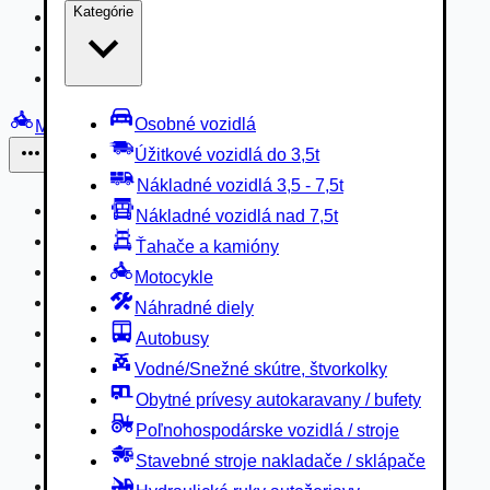
Kategórie
Nákladné vozidlá 3,5 - 7,5t
Nákladné vozidlá nad 7,5t
Ťahače a kamióny
Osobné vozidlá
Motocykle
Úžitkové vozidlá do 3,5t
Iné
Nákladné vozidlá 3,5 - 7,5t
Náhradné diely
Nákladné vozidlá nad 7,5t
Autobusy
Ťahače a kamióny
Vodné/Snežné skútre, štvorkolky
Motocykle
Obytné prívesy autokaravany / bufety
Náhradné diely
Poľnohospodárske vozidlá / stroje
Autobusy
Stavebné stroje nakladače / sklápače
Vodné/Snežné skútre, štvorkolky
Hydraulické ruky autožeriavy
Obytné prívesy autokaravany / bufety
Vysokozdvižné vozíky
Poľnohospodárske vozidlá / stroje
Špeciály/nosiče kontajnerov
Stavebné stroje nakladače / sklápače
Návesy/prívesy nadstavby