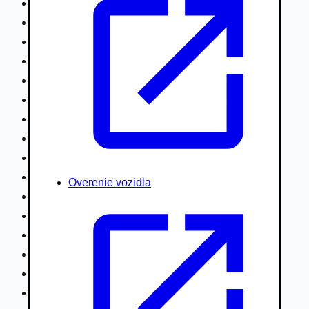
Nákladné vozidlá nad 7,5t
Ťahače a kamióny
Motocykle
Náhradné diely
Autobusy
Vodné/Snežné skútre, štvorkolky
Obytné prívesy autokaravany / bufety
Poľnohospodárske vozidlá / stroje
Stavebné stroje nakladače / sklápače
Hydraulické ruky autožeriavy
Overenie vozidla
Vysokozdvižné vozíky
Špeciály/nosiče kontajnerov
Návesy/prívesy nadstavby
Privesné vozíky
Lode/člny, lietadlá/vznášadlá
Pneumatiky disky