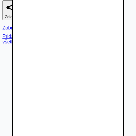
Zdieľať
Nahlásiť
Zobraziť fotogalériu
Pridané cez
všetky fotky (
30
)