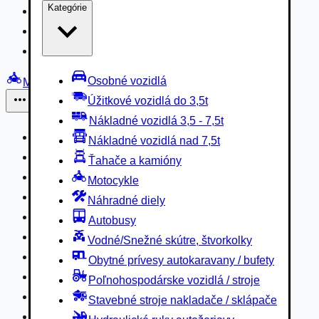
Kategórie
Nákladné vozidlá 3,5 - 7,5t
Nákladné vozidlá nad 7,5t
Ťahače a kamióny
Osobné vozidlá
Motocykle
Úžitkové vozidlá do 3,5t
Iné
Nákladné vozidlá 3,5 - 7,5t
Náhradné diely
Nákladné vozidlá nad 7,5t
Autobusy
Ťahače a kamióny
Vodné/Snežné skútre, štvorkolky
Motocykle
Obytné prívesy autokaravany / bufety
Náhradné diely
Poľnohospodárske vozidlá / stroje
Autobusy
Stavebné stroje nakladače / sklápače
Vodné/Snežné skútre, štvorkolky
Hydraulické ruky autožeriavy
Obytné prívesy autokaravany / bufety
Vysokozdvižné vozíky
Poľnohospodárske vozidlá / stroje
Špeciály/nosiče kontajnerov
Stavebné stroje nakladače / sklápače
Návesy/prívesy nadstavby