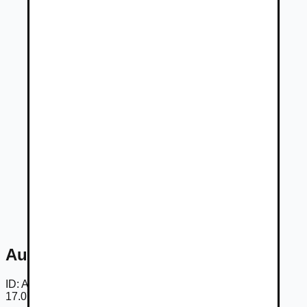
Audi A4 30 2.0 TDI Design S tronic
ID:
AmazJIlQMLs
17.07.2026