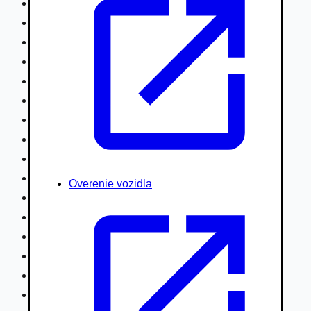
Nákladné vozidlá nad 7,5t
Ťahače a kamióny
Motocykle
Náhradné diely
Autobusy
Vodné/Snežné skútre, štvorkolky
Obytné prívesy autokaravany / bufety
Poľnohospodárske vozidlá / stroje
Stavebné stroje nakladače / sklápače
Hydraulické ruky autožeriavy
Overenie vozidla
Vysokozdvižné vozíky
Špeciály/nosiče kontajnerov
Návesy/prívesy nadstavby
Privesné vozíky
Lode/člny, lietadlá/vznášadlá
Pneumatiky disky