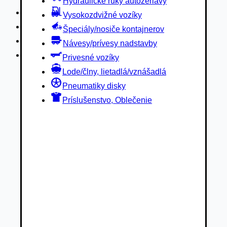
Hydraulické ruky autožeriavy
Privesné vozíky
Vysokozdvižné vozíky
Lode/člny, lietadlá/vznášadlá
Špeciály/nosiče kontajnerov
Pneumatiky disky
Návesy/prívesy nadstavby
Príslušenstvo, Oblečenie
Privesné vozíky
Lode/člny, lietadlá/vznášadlá
Pneumatiky disky
Príslušenstvo, Oblečenie