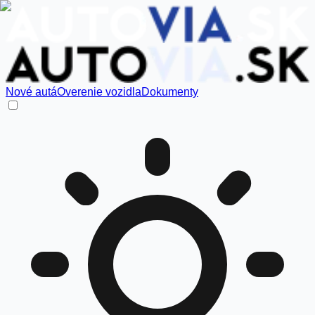
Nové autá
Overenie vozidla
Dokumenty