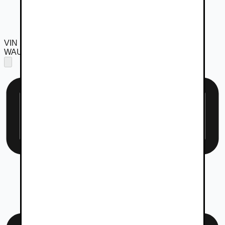
VIN
WAUZZZF44KN009864