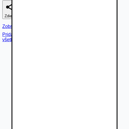
Zdieľať
Nahlásiť
Zobraziť fotogalériu
Pridané cez
všetky fotky (
18
)