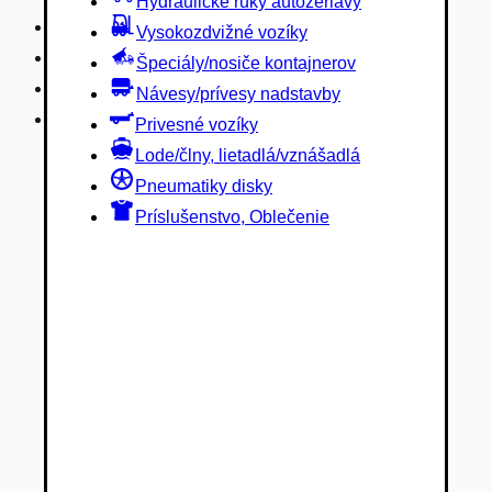
Hydraulické ruky autožeriavy
Privesné vozíky
Vysokozdvižné vozíky
Lode/člny, lietadlá/vznášadlá
Špeciály/nosiče kontajnerov
Pneumatiky disky
Návesy/prívesy nadstavby
Príslušenstvo, Oblečenie
Privesné vozíky
Lode/člny, lietadlá/vznášadlá
Pneumatiky disky
Príslušenstvo, Oblečenie