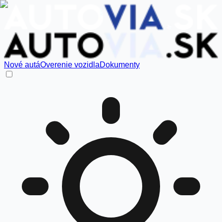
Nové autá
Overenie vozidla
Dokumenty