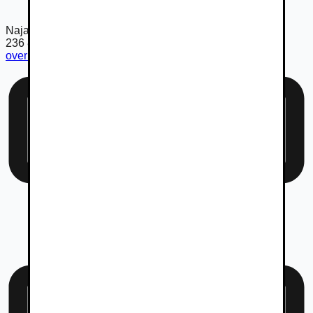
Najazdené km
236 887
km
overiť km