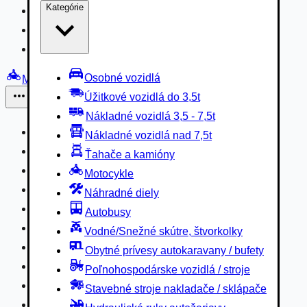
Kategórie
Nákladné vozidlá 3,5 - 7,5t
Nákladné vozidlá nad 7,5t
Ťahače a kamióny
Osobné vozidlá
Motocykle
Úžitkové vozidlá do 3,5t
Iné
Nákladné vozidlá 3,5 - 7,5t
Náhradné diely
Nákladné vozidlá nad 7,5t
Autobusy
Ťahače a kamióny
Vodné/Snežné skútre, štvorkolky
Motocykle
Obytné prívesy autokaravany / bufety
Náhradné diely
Poľnohospodárske vozidlá / stroje
Autobusy
Stavebné stroje nakladače / sklápače
Vodné/Snežné skútre, štvorkolky
Hydraulické ruky autožeriavy
Obytné prívesy autokaravany / bufety
Vysokozdvižné vozíky
Poľnohospodárske vozidlá / stroje
Špeciály/nosiče kontajnerov
Stavebné stroje nakladače / sklápače
Návesy/prívesy nadstavby