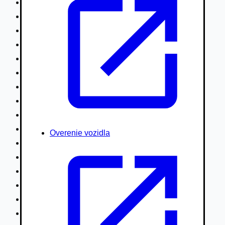
Nákladné vozidlá nad 7,5t
Ťahače a kamióny
Motocykle
Náhradné diely
Autobusy
Vodné/Snežné skútre, štvorkolky
Obytné prívesy autokaravany / bufety
Poľnohospodárske vozidlá / stroje
Stavebné stroje nakladače / sklápače
Hydraulické ruky autožeriavy
Overenie vozidla
Vysokozdvižné vozíky
Špeciály/nosiče kontajnerov
Návesy/prívesy nadstavby
Privesné vozíky
Lode/člny, lietadlá/vznášadlá
Pneumatiky disky