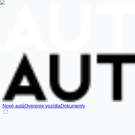
Nové autá
Overenie vozidla
Dokumenty