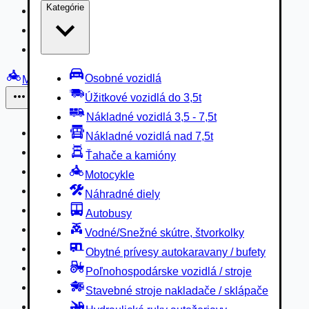
Kategórie
Nákladné vozidlá 3,5 - 7,5t
Nákladné vozidlá nad 7,5t
Ťahače a kamióny
Osobné vozidlá
Motocykle
Úžitkové vozidlá do 3,5t
Iné
Nákladné vozidlá 3,5 - 7,5t
Náhradné diely
Nákladné vozidlá nad 7,5t
Autobusy
Ťahače a kamióny
Vodné/Snežné skútre, štvorkolky
Motocykle
Obytné prívesy autokaravany / bufety
Náhradné diely
Poľnohospodárske vozidlá / stroje
Autobusy
Stavebné stroje nakladače / sklápače
Vodné/Snežné skútre, štvorkolky
Hydraulické ruky autožeriavy
Obytné prívesy autokaravany / bufety
Vysokozdvižné vozíky
Poľnohospodárske vozidlá / stroje
Špeciály/nosiče kontajnerov
Stavebné stroje nakladače / sklápače
Návesy/prívesy nadstavby