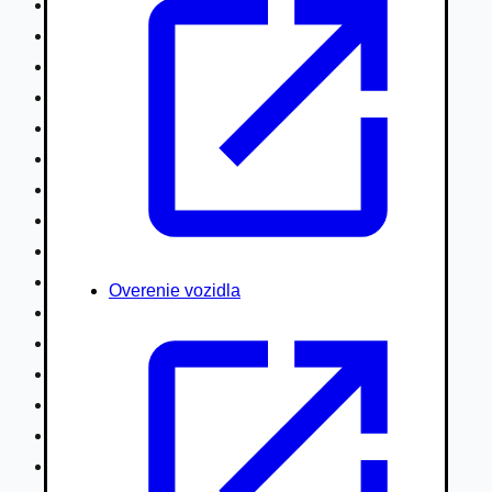
Nákladné vozidlá nad 7,5t
Ťahače a kamióny
Motocykle
Náhradné diely
Autobusy
Vodné/Snežné skútre, štvorkolky
Obytné prívesy autokaravany / bufety
Poľnohospodárske vozidlá / stroje
Stavebné stroje nakladače / sklápače
Hydraulické ruky autožeriavy
Overenie vozidla
Vysokozdvižné vozíky
Špeciály/nosiče kontajnerov
Návesy/prívesy nadstavby
Privesné vozíky
Lode/člny, lietadlá/vznášadlá
Pneumatiky disky