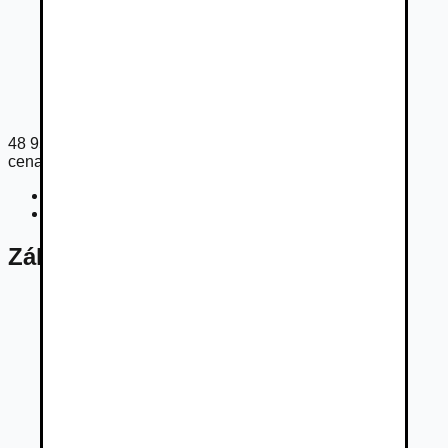
48 954
€
cena s DPH
Cena bez DPH
39 800
€
Registračný poplatok
135
€
Základné údaje