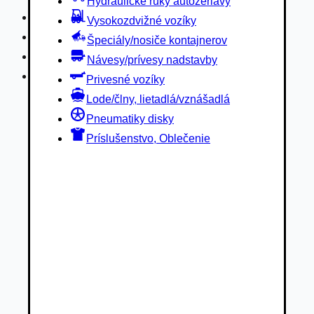
Hydraulické ruky autožeriavy
Privesné vozíky
Vysokozdvižné vozíky
Lode/člny, lietadlá/vznášadlá
Špeciály/nosiče kontajnerov
Pneumatiky disky
Návesy/prívesy nadstavby
Príslušenstvo, Oblečenie
Privesné vozíky
Lode/člny, lietadlá/vznášadlá
Pneumatiky disky
Príslušenstvo, Oblečenie