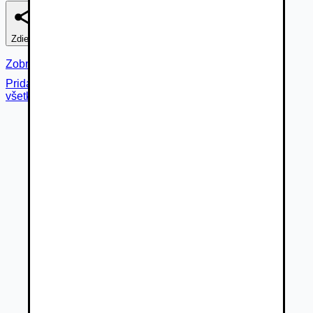
Zdieľať
Nahlásiť
Zobraziť fotogalériu
Pridané cez
všetky fotky (
12
)