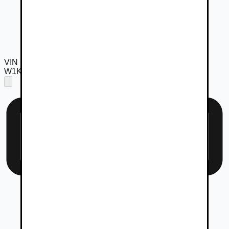
VIN
W1K3F4FB2TJ547822