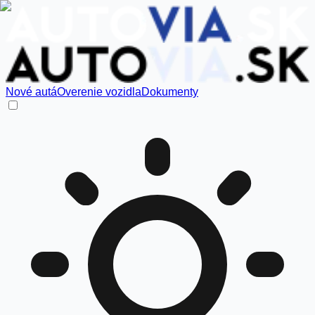
Nové autá
Overenie vozidla
Dokumenty