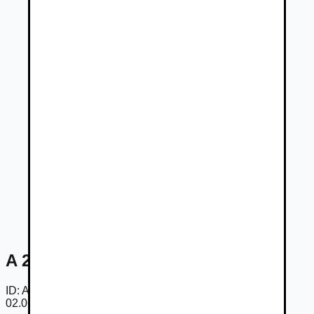
A 220 4MATIC hatchback
ID:
Am1HKrINe9n
02.06.2026