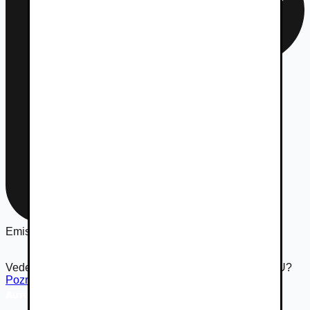
Emisná norma
Euro 6
Vedeli ste že Autovia.sk je súčasťou rodiny Autobazar.EU?
Pozrieť inzerát na