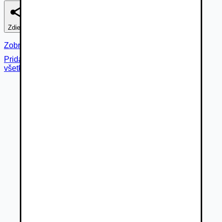
Zdieľať
Nahlásiť
Zobraziť fotogalériu
Pridané cez
všetky fotky (
40
)