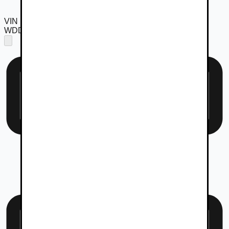
VIN
WDD1770031N114764