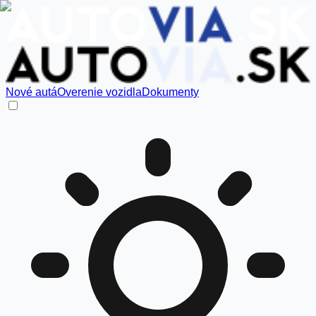
Nové autá
Overenie vozidla
Dokumenty