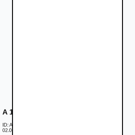
A 180 d hatchback
ID:
AmP7qjTbLO9
02.06.2026