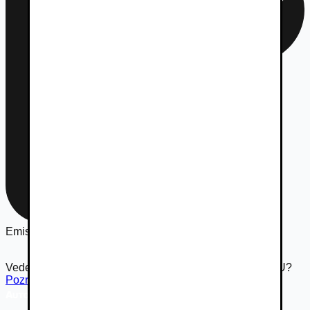
Emisná norma
Euro 6
Vedeli ste že Autovia.sk je súčasťou rodiny Autobazar.EU?
Pozrieť inzerát na