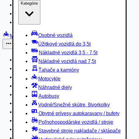
Kategórie
Nákladné vozidlá 3,5 - 7,5t
Nákladné vozidlá nad 7,5t
Ťahače a kamióny
Osobné vozidlá
Motocykle
Úžitkové vozidlá do 3,5t
Iné
Nákladné vozidlá 3,5 - 7,5t
Náhradné diely
Nákladné vozidlá nad 7,5t
Autobusy
Ťahače a kamióny
Vodné/Snežné skútre, štvorkolky
Motocykle
Obytné prívesy autokaravany / bufety
Náhradné diely
Poľnohospodárske vozidlá / stroje
Autobusy
Stavebné stroje nakladače / sklápače
Vodné/Snežné skútre, štvorkolky
Hydraulické ruky autožeriavy
Obytné prívesy autokaravany / bufety
Vysokozdvižné vozíky
Poľnohospodárske vozidlá / stroje
Špeciály/nosiče kontajnerov
Stavebné stroje nakladače / sklápače
Návesy/prívesy nadstavby