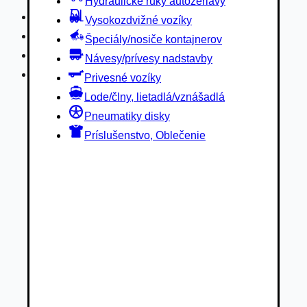
Hydraulické ruky autožeriavy
Privesné vozíky
Vysokozdvižné vozíky
Lode/člny, lietadlá/vznášadlá
Špeciály/nosiče kontajnerov
Pneumatiky disky
Návesy/prívesy nadstavby
Príslušenstvo, Oblečenie
Privesné vozíky
Lode/člny, lietadlá/vznášadlá
Pneumatiky disky
Príslušenstvo, Oblečenie