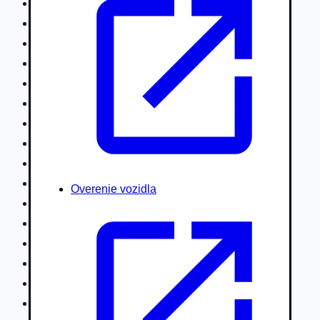
Nákladné vozidlá nad 7,5t
Ťahače a kamióny
Motocykle
Náhradné diely
Autobusy
Vodné/Snežné skútre, štvorkolky
Obytné prívesy autokaravany / bufety
Poľnohospodárske vozidlá / stroje
Stavebné stroje nakladače / sklápače
Hydraulické ruky autožeriavy
Overenie vozidla
Vysokozdvižné vozíky
Špeciály/nosiče kontajnerov
Návesy/prívesy nadstavby
Privesné vozíky
Lode/člny, lietadlá/vznášadlá
Pneumatiky disky