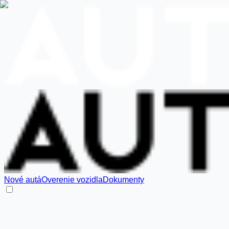
Nové autá
Overenie vozidla
Dokumenty