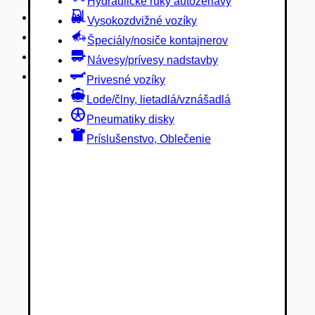
Hydraulické ruky autožeriavy
Privesné vozíky
Vysokozdvižné vozíky
Lode/člny, lietadlá/vznášadlá
Špeciály/nosiče kontajnerov
Pneumatiky disky
Návesy/prívesy nadstavby
Príslušenstvo, Oblečenie
Privesné vozíky
Lode/člny, lietadlá/vznášadlá
Pneumatiky disky
Príslušenstvo, Oblečenie