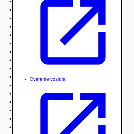
Nákladné vozidlá nad 7,5t
Ťahače a kamióny
Motocykle
Náhradné diely
Autobusy
Vodné/Snežné skútre, štvorkolky
Obytné prívesy autokaravany / bufety
Poľnohospodárske vozidlá / stroje
Stavebné stroje nakladače / sklápače
Hydraulické ruky autožeriavy
Overenie vozidla
Vysokozdvižné vozíky
Špeciály/nosiče kontajnerov
Návesy/prívesy nadstavby
Privesné vozíky
Lode/člny, lietadlá/vznášadlá
Pneumatiky disky