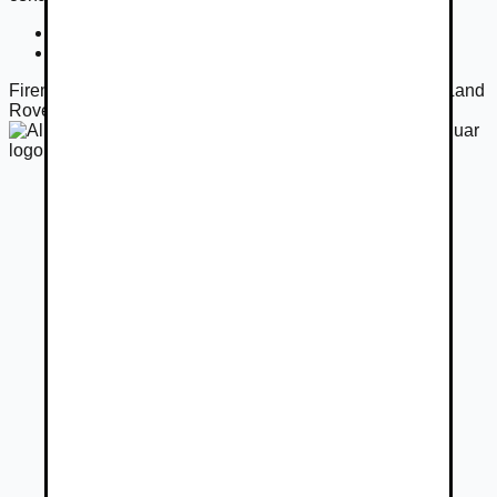
Cena bez DPH
48 824
€
Registračný poplatok
33
€
Firemný predajca
Albion Cars s.r.o. autorizovaný dealer Land
Rover, Jaguar