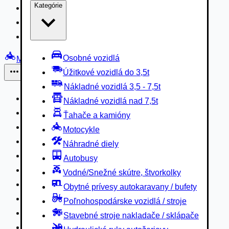
Kategórie
Nákladné vozidlá 3,5 - 7,5t
Nákladné vozidlá nad 7,5t
Ťahače a kamióny
Osobné vozidlá
Motocykle
Úžitkové vozidlá do 3,5t
Iné
Nákladné vozidlá 3,5 - 7,5t
Náhradné diely
Nákladné vozidlá nad 7,5t
Autobusy
Ťahače a kamióny
Vodné/Snežné skútre, štvorkolky
Motocykle
Obytné prívesy autokaravany / bufety
Náhradné diely
Poľnohospodárske vozidlá / stroje
Autobusy
Stavebné stroje nakladače / sklápače
Vodné/Snežné skútre, štvorkolky
Hydraulické ruky autožeriavy
Obytné prívesy autokaravany / bufety
Vysokozdvižné vozíky
Poľnohospodárske vozidlá / stroje
Špeciály/nosiče kontajnerov
Stavebné stroje nakladače / sklápače
Návesy/prívesy nadstavby