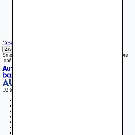
Čestlice
Zavolať
Napísať
Sme hrdou súčasťou rodiny Autobazar.eu, spájame sily pre
lepší inzertný zážitok.
Užitočné odkazy
Osobné vozidla
Užitkové vozidlá do 3,5 t
Nákladné vozidlá 3,5 - 7,5 t
Nákladné vozidlá nad 7,5 t
Ťahače a kamióny
Motocykle
Náhradné diely