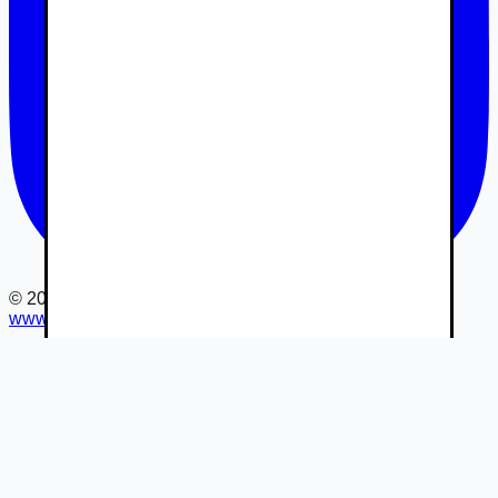
©
2026
www.autovia.sk
-
Všetky práva vyhradené