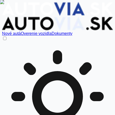
Nové autá
Overenie vozidla
Dokumenty