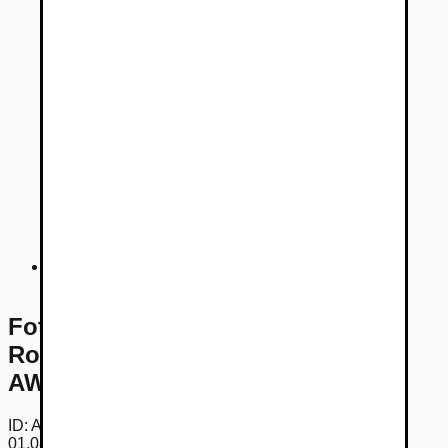
Fotogaléria
Fotogaléria -
Land Rover Range
Rover Evoque D165 DYNAMIC SE
AWD AUT
ID:
AbI31A0jHDz
01.08.2026