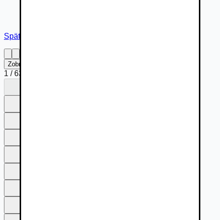
Späť na inzerát
Zobraziť na celú obrazovku
1
/
63
1
2
3
4
5
6
7
8
9
10
11
12
13
14
15
16
17
18
19
20
21
22
23
24
25
26
27
28
29
30
31
32