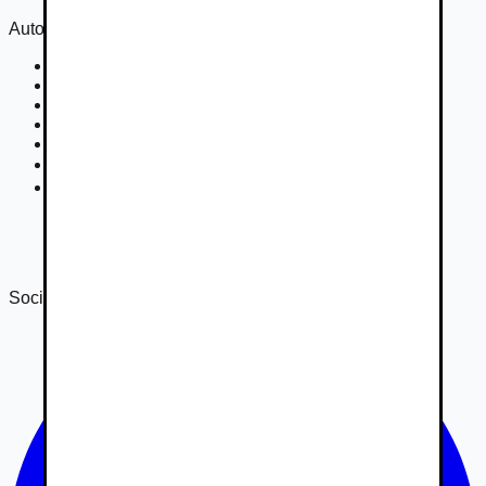
Autovia
Kontakt
Cookies
Podmienky inzercie
GDPR
Súťaž
Nastavenie súkromia
DSA
Správa o transparentnosti 2024
Správa o transparentnosti 2025
Sociálne siete